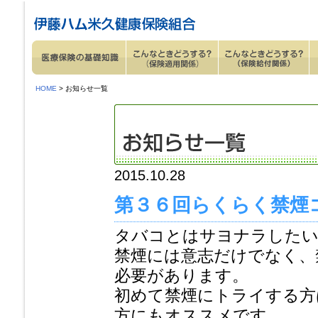
ページ内を移動するためのリンクです。
サイト内の主なカテゴリメニューへ移動します
このページの本文へ移動します
HOME
> お知らせ一覧
2015.10.28
第３６回らくらく禁煙
タバコとはサヨナラしたい
禁煙には意志だけでなく、
必要があります。
初めて禁煙にトライする方
方にもオススメです。