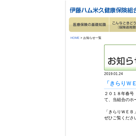
ページ内を移動するためのリンクです。
サイト内の主なカテゴリメニューへ移動します
このページの本文へ移動します
HOME
> お知らせ一覧
2019.01.24
「きらりＷ
２０１８年春号
て、当組合のホ
「きらりＷＥＢ
ぜひご覧くださ