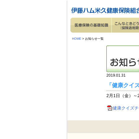
ページ内を移動するためのリンクです。
サイト内の主なカテゴリメニューへ移動します
このページの本文へ移動します
HOME
> お知らせ一覧
2019.01.31
「健康クイ
2月1日（金）
健康クイズチャレ