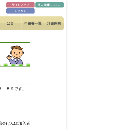
３：５９です。
協会けんぽ加入者