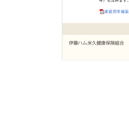
等）も含みます
家庭用常備薬等Ｗ