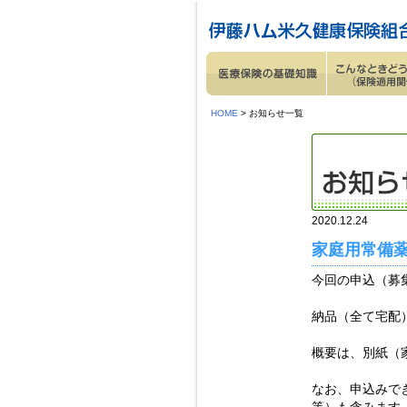
ページ内を移動するためのリンクです。
サイト内の主なカテゴリメニューへ移動します
このページの本文へ移動します
HOME
> お知らせ一覧
2020.12.24
家庭用常備
今回の申込（募
納品（全て宅配
概要は、別紙（
なお、申込みで