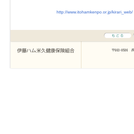
http://www.itohamkenpo.or.jp/kirari_web/