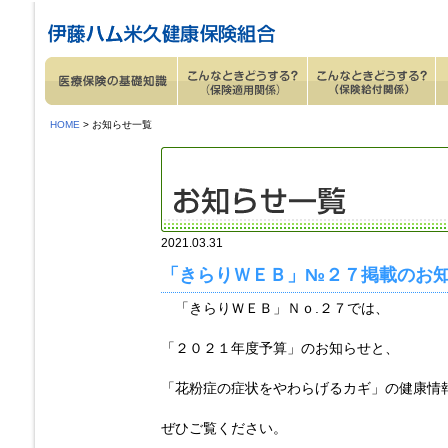
ページ内を移動するためのリンクです。
サイト内の主なカテゴリメニューへ移動します
このページの本文へ移動します
HOME
> お知らせ一覧
2021.03.31
「きらりＷＥＢ」№２７掲載のお
「きらりＷＥＢ」Ｎｏ.２７では、
「２０２１年度予算」のお知らせと、
「花粉症の症状をやわらげるカギ」の健康情
ぜひご覧ください。