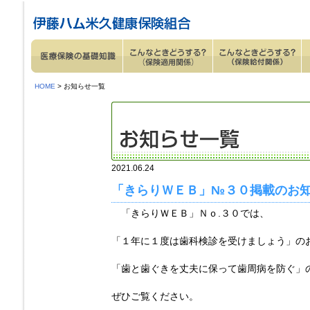
ページ内を移動するためのリンクです。
サイト内の主なカテゴリメニューへ移動します
このページの本文へ移動します
HOME
> お知らせ一覧
2021.06.24
「きらりＷＥＢ」№３０掲載のお
「きらりＷＥＢ」Ｎｏ.３０では、
「１年に１度は歯科検診を受けましょう」の
「歯と歯ぐきを丈夫に保って歯周病を防ぐ」
ぜひご覧ください。