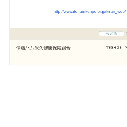
http://www.itohamkenpo.or.jp/kirari_web/