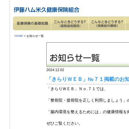
ページ内を移動するためのリンクです。
サイト内の主なカテゴリメニューへ移動します
このページの本文へ移動します
HOME
> お知らせ一覧
2024.12.02
「きらりＷＥＢ」№７１掲載のお
「きらりＷＥＢ」Ｎｏ.７１では、
「整骨院・接骨院を正しく利用しましょう」
「腸内環境を整えるためには」の健康情報を
ぜひご覧ください。