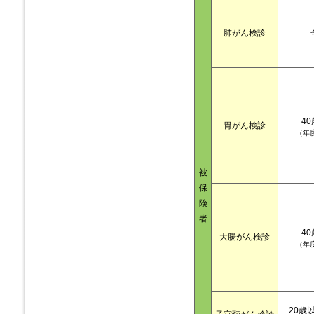
肺がん検診
4
胃がん検診
（年
被
保
険
者
4
大腸がん検診
（年
20歳