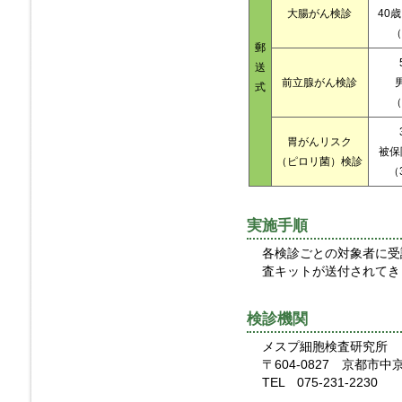
大腸がん検診
40
（
郵
送
前立腺がん検診
式
（
胃がんリスク
被保
（ピロリ菌）検診
（
実施手順
各検診ごとの対象者に受
査キットが送付されてき
検診機関
メスプ細胞検査研究所
〒604-0827 京都市
TEL 075-231-2230