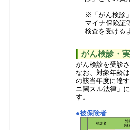
※「がん検診
マイナ保険証
検査を受ける
がん検診・実
がん検診を受診
なお、対象年齢は
の該当年度に達す
ニ関スル法律」
す。
●
被保険者
対
検診名
(補