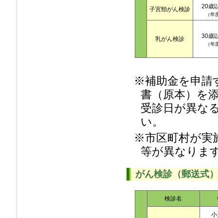
20歳
子宮頸がん検診
（年
30歳
乳がん検診
（年
※補助金を申請
書（原本）を
受診日が異な
い。
※市区町村が実
等が異なりま
がん検診（郵送式
検診名
小