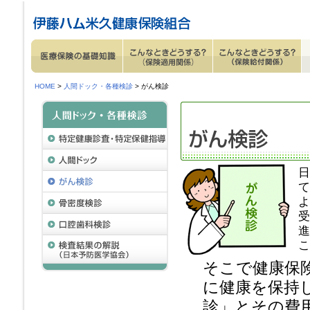
ページ内を移動するためのリンクです。
サイト内の主なカテゴリメニューへ移動します
このページの本文へ移動します
HOME
>
人間ドック・各種検診
> がん検診
日
て
よ
受
進
こ
そこで健康保
に健康を保持
診」とその費