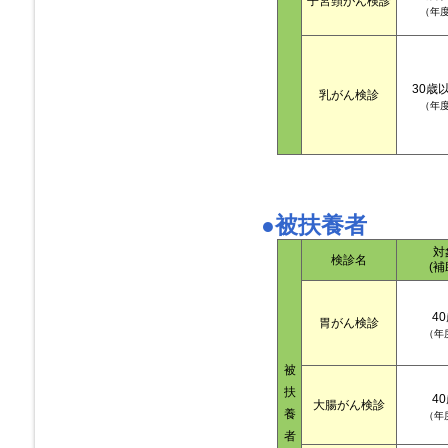
子宮頸がん検診
（年
30歳
乳がん検診
（年
●
被扶養者
対
検診名
(補
4
胃がん検診
（年
被
扶
4
大腸がん検診
養
（年
者