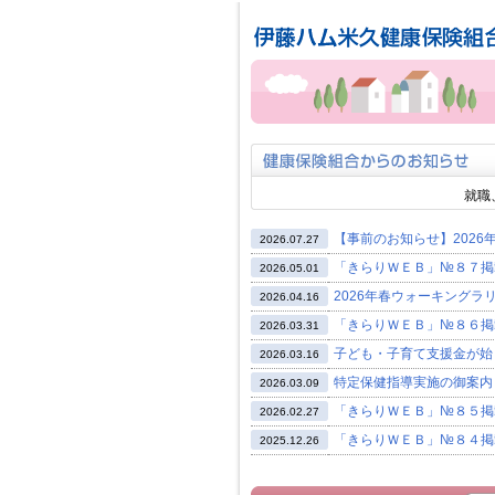
ページ内を移動するためのリンクです。
サイト内の主なカテゴリメニューへ移動します
このページの本文へ移動します
就職、
【事前のお知らせ】202
2026.07.27
「きらりＷＥＢ」№８７掲
2026.05.01
2026年春ウォーキングラ
2026.04.16
「きらりＷＥＢ」№８６掲
2026.03.31
子ども・子育て支援金が始
2026.03.16
特定保健指導実施の御案内
2026.03.09
「きらりＷＥＢ」№８５掲
2026.02.27
「きらりＷＥＢ」№８４掲
2025.12.26
家庭用常備薬等のＷＥＢ斡
2025.12.22