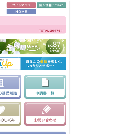
さなくなった場合は速やかに届出をお願いいたします（提出先：伊藤ハム米久ヒュ