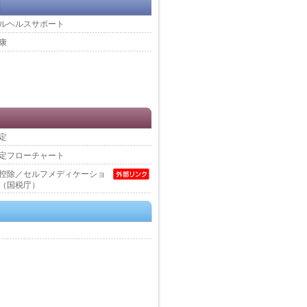
ルヘルスサポート
康
定
定フローチャート
控除／セルフメディケーショ
（国税庁）