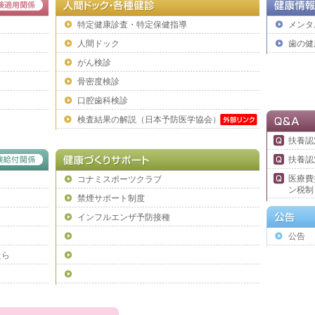
お知らせ
載のお知らせ
特定
健康診査
・特定保健指導
メンタ
い方へ資格確認書を交付します
人間ドック
歯の健
載のお知らせ
ら
がん検診
、健康保険証が使用できなくなります
骨密度検診
ナ保険証～未来へ向かう～｣(第3弾)ＰＲ動画公開のお知らせ
口腔歯科検診
況が確認できます！
検査結果の解説（日本予防医学協会）
載のお知らせ
扶養認
養者に係る認定について
扶養認
リー開催のご案内
医療費
コナミスポーツクラブ
載のお知らせ
ン税制
禁煙サポート制度
について
インフルエンザ予防接種
険証～医療DXを語る～」(第2弾)ＰＲ動画公開のお知らせ
公告
載のお知らせ
たら
証利用登録のお願いについて
載のお知らせ
険証」（第1弾）ＰＲ動画公開のお知らせ
載のお知らせ